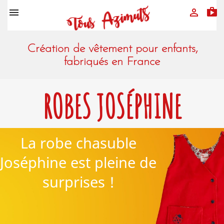
sh


Création de vêtement pour enfants,
fabriqués en France
ROBES JOSÉPHINE
La robe chasuble
Joséphine est pleine de
surprises !