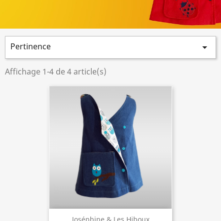
Pertinence

Affichage 1-4 de 4 article(s)
Joséphine & Les Hiboux